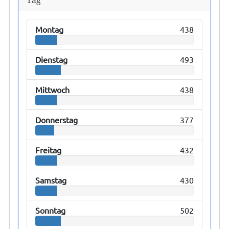
Tag
Montag
438
Dienstag
493
Mittwoch
438
Donnerstag
377
Freitag
432
Samstag
430
Sonntag
502